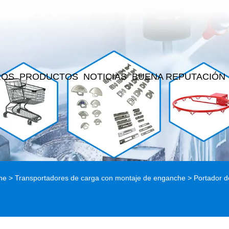
ROS
PRODUCTOS
NOTICIAS
BUENA REPUTACIÓN
he
>
Transportadores de carga con montaje de enganche
> Portador d