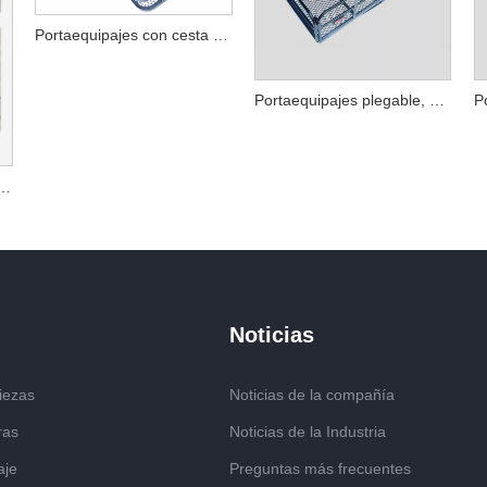
Portaequipajes con cesta de carga plegable
Portaequipajes plegable, cesta para enganche
 carga montados en enganche mejor valorados
Noticias
iezas
Noticias de la compañía
ras
Noticias de la Industria
aje
Preguntas más frecuentes