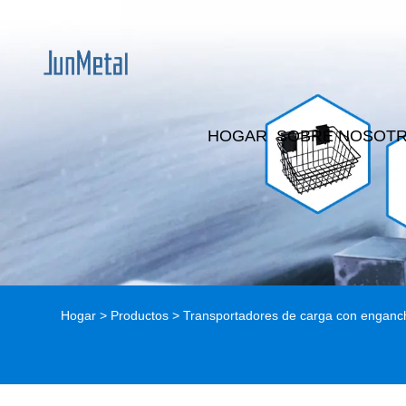
HOGAR
SOBRE NOSOT
Hogar
>
Productos
>
Transportadores de carga con enganc