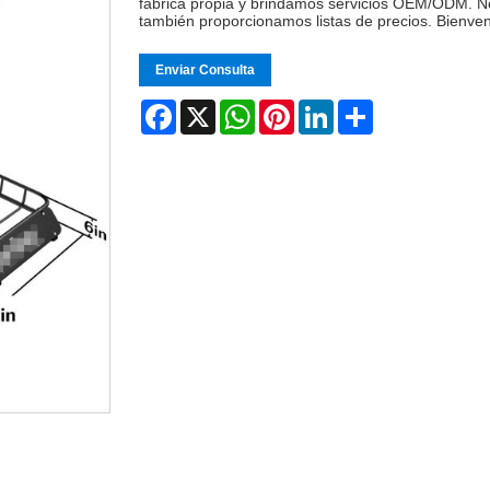
fábrica propia y brindamos servicios OEM/ODM. No
también proporcionamos listas de precios. Bienven
Enviar Consulta
Facebook
X
WhatsApp
Pinterest
LinkedIn
Share