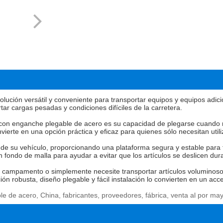
olución versátil y conveniente para transportar equipos y equipos adic
r cargas pesadas y condiciones difíciles de la carretera.
a con enganche plegable de acero es su capacidad de plegarse cuando n
ierte en una opción práctica y eficaz para quienes sólo necesitan util
 de su vehículo, proporcionando una plataforma segura y estable para 
ondo de malla para ayudar a evitar que los artículos se deslicen dura
de campamento o simplemente necesite transportar artículos voluminos
ón robusta, diseño plegable y fácil instalación lo convierten en un acc
e de acero, China, fabricantes, proveedores, fábrica, venta al por may