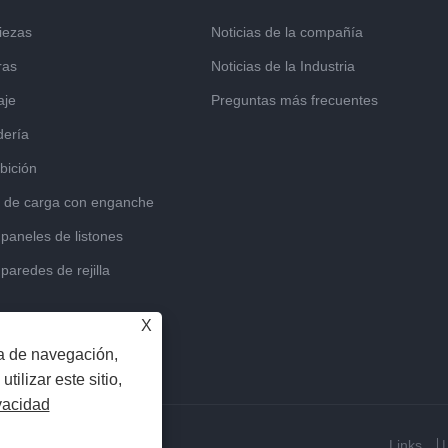
iezas
Noticias de la compañía
ras
Noticias de la Industria
aje
Preguntas más frecuentes
dería
bición
s de carga con enganche
paneles de listones
paredes de rejilla
X
ia de navegación,
utilizar este sitio,
ivacidad
os todos los derechos
Links