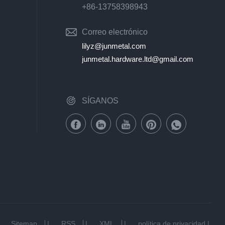
Cliente
+86-13758398943
Correo electrónico
lilyz@junmetal.com
junmetal.hardware.ltd@gmail.com
SÍGANOS
|
Sitemap
|
RSS
|
XML
|
política de privacidad
|