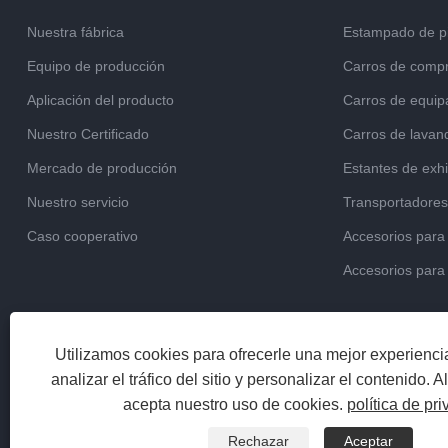
Nuestra fábrica
Estampado de p
Equipo de producción
Carros de comp
Aplicación del producto
Carros de equip
Nuestro Certificado
Carros de lavan
Mercado de producción
Estantes de exhi
Nuestro servicio
Transportadore
Caso cooperativo
Accesorios para 
Accesorios para 
Utilizamos cookies para ofrecerle una mejor experienc
analizar el tráfico del sitio y personalizar el contenido. Al 
acepta nuestro uso de cookies.
política de pr
Rechazar
Aceptar
Copyright © 2023 Jiaxing Junmetal Technology Co., Ltd. Reservad