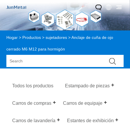
Hogar
>
Productos
>
sujetadores
> Anclaje de cuña de ojo
cerrado M6 M12 para hormigón
Todos los productos
Estampado de piezas
Carros de compras
Carros de equipaje
Carros de lavandería
Estantes de exhibición