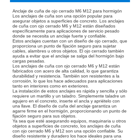
Anclaje de cuña de ojo cerrado M6 M12 para hormigón
Los anclajes de cuña son una opción popular para
asegurar objetos a superficies de concreto. Los anclajes
de cuña con ojo cerrado M6 y M12 están diseñados
específicamente para aplicaciones de servicio pesado
donde se necesita un anclaje fuerte y confiable.
Estos anclajes cuentan con un diseño de ojo cerrado, que
proporciona un punto de fijación seguro para sujetar
cables, alambres u otros objetos. El ojo cerrado también
ayuda a evitar que el anclaje se salga del hormigón bajo
cargas pesadas.
Los anclajes de cuña con ojo cerrado M6 y M12 están
fabricados con acero de alta calidad, lo que garantiza
durabilidad y resistencia. También son resistentes a la
corrosión, lo que los hace adecuados para aplicaciones
tanto en interiores como en exteriores.
La instalación de estos anclajes es rápida y sencilla y sólo
requiere un martillo y un taladro. Simplemente taladre un
agujero en el concreto, inserte el ancla y apriételo con
una llave. El diseño de cuña del anclaje garantiza un
agarre firme en el hormigón, proporcionando un punto de
fijación seguro para sus objetos.
Ya sea que esté asegurando equipos, maquinaria u otros
objetos a superficies de concreto, los anclajes de cuña
con ojo cerrado M6 y M12 son una opción confiable. Su
diseño resistente y duradero los hace ideales para una