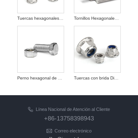
Tuercas hexagonales de acero al carbono DIN934 Grado galvanizado 8,8
Tornillos Hexagonales DIN931 Stainless Steel
Perno hexagonal de acero al carbono negro de alta resistencia, grado 12,9
Tuercas con brida Din6923 Acero de aleación de aluminio M6
Línea Nacional de Atención al Cliente
+86-13758398943
Correo electrónico